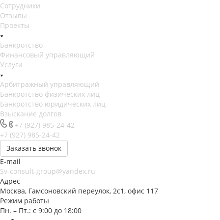
Сотрудники
Отзывы
Проекты
Банкротство
Финансовый управляющий
Услуги
Арбитражный управляющий
Банкротство физических лиц
Банкротство юридических лиц
Взыскание долгов
+7 (927) 985-24-42
+7 (927) 985-24-42
Заказать звонок
E-mail
Sv-consult-group@yandex.ru
Адрес
Москва, Гамсоновский переулок, 2с1, офис 117
Режим работы
Пн. – Пт.: с 9:00 до 18:00