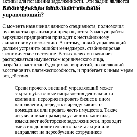
активы для погашения задолженности. Эти задачи являются
приоритетными для внешнего управляющего.
Какие функции выполняет внешний
управляющий?
С момента назначения данного специалиста, полномочия
руководства организации прекращаются. Зачастую работа
верхушки предприятия приводит к нестабильному
финансовому положению. А потому, новый управляющий
должен устранить ошибки менеджеров, стабилизировав
экономическое состояние. В этих целях он начинает
распоряжаться имуществом юридического лица,
разрабатывает план будущих мероприятий, позволяющий
восстановить платежеспособность, и прибегает к иным мерам
воздействия.
Среди прочего, внешний управляющий может
закрыть убыточные направления деятельности
компании, переориентировать бизнес в ином
направлении, передать в аренду какие-то
помещения или продать часть имущества. Также
он увеличивает размеры уставного капитала,
взыскивает дебиторские задолженности, проводит
эмиссию дополнительного пакета акций или
направляет на переобучение сотрудников