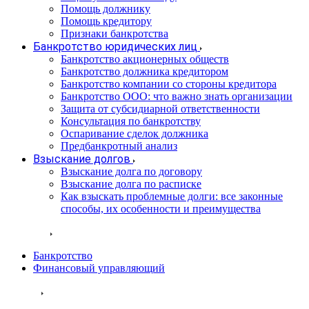
Помощь должнику
Помощь кредитору
Признаки банкротства
Банкротство юридических лиц
Банкротство акционерных обществ
Банкротство должника кредитором
Банкротство компании со стороны кредитора
Банкротство ООО: что важно знать организации
Защита от субсидиарной ответственности
Консультация по банкротству
Оспаривание сделок должника
Предбанкротный анализ
Взыскание долгов
Взыскание долга по договору
Взыскание долга по расписке
Как взыскать проблемные долги: все законные
способы, их особенности и преимущества
Проекты
Банкротство
Финансовый управляющий
Статьи