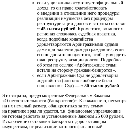
если у должника отсутствует официальный
доход, то он праве ходатайствовать
о введении в отношении него процедуры
реализации имущества без процедуры
реструктуризации долгов и затраты составят
≈ 45 тысяч рублей
. Кроме того, во многих
регионах сложилась судебная практика,
когда подобные ходатайства
удовлетворяются Арбитражными судами
даже при наличии дохода гражданина, если
его не достаточно для того, чтобы утвердить
план реструктуризации долгов. Подробнее
об этом по ссылке «Арбитражные судьи
встали на сторону граждан-банкротов».
если Арбитражный Суд не удовлетворил
ходатайства (или оно вообще не было
направлено в Суд) —
≈ 80 тысяч рублей
.
Это затраты, предусмотренные Федеральным Законом
«О несостоятельности (банкротстве)». К сожалению, несмотря
на их немалый размер, обанкротиться за эту сумму
на практике вряд ли удастся, т.к. финансовые управляющие
не готовы работать за установленные Законом 25 000 рублей.
Исключение составляют банкроты с дорогостоящим
имуществом, от реализации которого финансовый