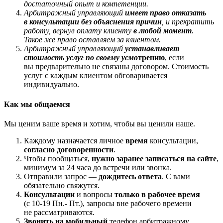
достаточный опыт и компетенции.
Арбитражный управляющий
имеет право отказать
в консультации без объяснения причин
, и прекратить
работу, вернув оплату клиенту
в любой момент
.
Такое же право оставляем за клиентом.
Арбитражный управляющий
устанавливает
стоимость услуг по своему усмо
трению
, если
вы предварительно не связаны договором. Стоимость
услуг с каждым клиентом обговаривается
индивидуально.
Как мы общаемся
Мы ценим ваше время и хотим, чтобы вы ценили наше.
Каждому назначается личное
время
консультации,
согласно договоренности
.
Чтобы пообщаться,
нужно заранее записаться на сайте
,
минимум за 24 часа до встречи или звонка.
Отправили запрос —
дождитесь ответа
. С вами
обязательно свяжутся.
Консультации
и вопросы
только в рабочее время
(c 10-19 Пн.- Пт.), запросы вне рабочего времени
не рассматриваются.
Звонить на мобильный
телефон арбитражному